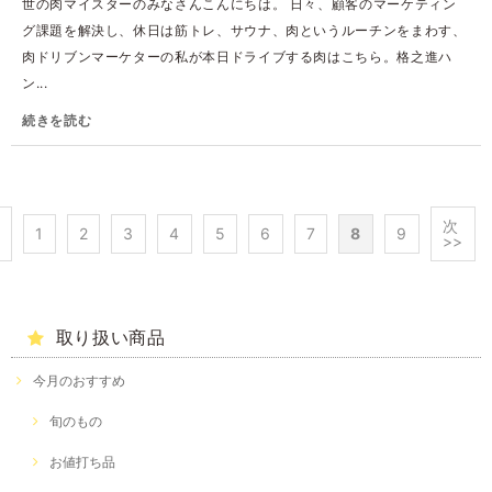
世の肉マイスターのみなさんこんにちは。 日々、顧客のマーケティン
グ課題を解決し、休日は筋トレ、サウナ、肉というルーチンをまわす、
肉ドリブンマーケターの私が本日ドライブする肉はこちら。格之進ハ
ン...
続きを読む
次
1
2
3
4
5
6
7
8
9
>>
取り扱い商品
今月のおすすめ
旬のもの
お値打ち品