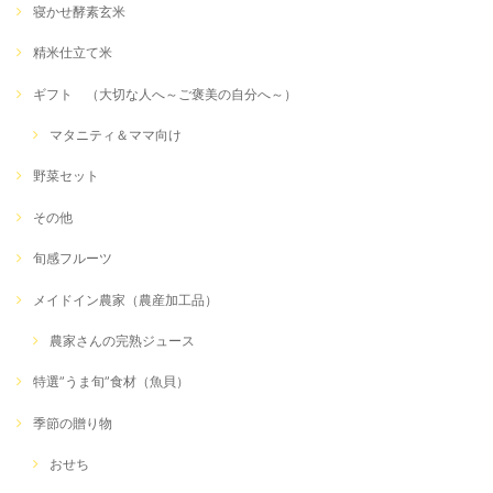
寝かせ酵素玄米
精米仕立て米
ギフト （大切な人へ～ご褒美の自分へ～）
マタニティ＆ママ向け
野菜セット
その他
旬感フルーツ
メイドイン農家（農産加工品）
農家さんの完熟ジュース
特選”うま旬”食材（魚貝）
季節の贈り物
おせち