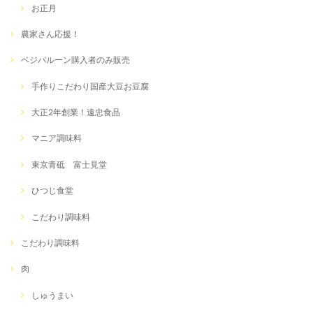
お正月
農家さん応援！
ベジバルーン購入者のみ販売
手作りこだわり国産大豆お豆腐
大正2年創業！遠忠食品
マニア調味料
東京青砥 富士見堂
ひつじ食堂
こだわり調味料
こだわり調味料
肉
しゅうまい