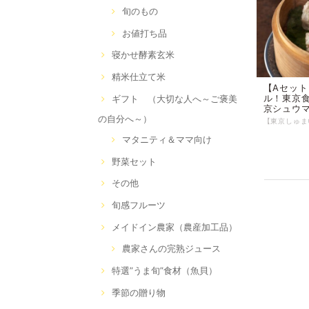
旬のもの
お値打ち品
寝かせ酵素玄米
精米仕立て米
【Aセッ
ル！東京
ギフト （大切な人へ～ご褒美
京シュウ
の自分へ～）
マタニティ＆ママ向け
野菜セット
その他
旬感フルーツ
メイドイン農家（農産加工品）
農家さんの完熟ジュース
特選”うま旬”食材（魚貝）
季節の贈り物