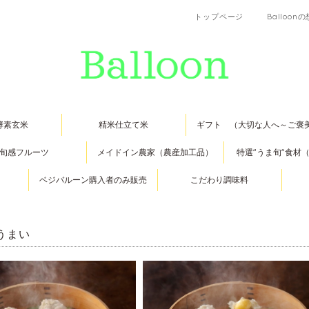
トップページ
Balloon
酵素玄米
精米仕立て米
ギフト （大切な人へ～ご褒
旬感フルーツ
メイドイン農家（農産加工品）
特選”うま旬”食材
ベジバルーン購入者のみ販売
こだわり調味料
うまい