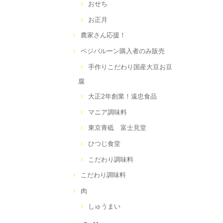
おせち
お正月
農家さん応援！
ベジバルーン購入者のみ販売
手作りこだわり国産大豆お豆
腐
大正2年創業！遠忠食品
マニア調味料
東京青砥 富士見堂
ひつじ食堂
こだわり調味料
こだわり調味料
肉
しゅうまい