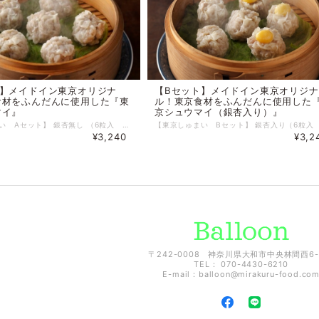
ト】メイドイン東京オリジナ
【Bセット】メイドイン東京オリジナ
食材をふんだんに使用した『東
ル！東京食材をふんだんに使用した
マイ』
京シュウマイ（銀杏入り）』
【東京しゅまい Aセット】 銀杏無し （6粒入 約192g）×4パックセット。 <原材料名> 豚肉（国産）、野菜（たまねぎ（国産）、ねぎ（国産）、馬齢しょでん粉、砂糖、しょうが（小麦・大豆を含む）、皮（小麦(国産））、食塩 <アレルギー特定原材料> 小麦 東京の肉といえば「TOKYO X」。 その上質かつ芳醇な旨味の詰まったシュウマイの中に、 東京のシンボルである「いちょう」の実である「三鷹銀杏」を詰め込み、 しっとりとした食感と、存在感のある大きさの銀杏がアクセント。 東京の旨味が詰まったオリジナルシュウマイが誕生しました。 全国の美味が集う東京の街。 実は東京産の美味も数多く存在します。 そんな東京産の食の魅力を発掘・発信する「メイドイン東京の会」と、 シュウマイの地位向上と活性化を目指し活動している シュウマイジャーナリスト／研究家の「シュウマイ潤」がコラボレーション。 東京の美味を詰め込んだ「東京焼売」を作り上げました。 【シュウマイ潤】 シュウマイ潤 しゅうまい・じゅん 本名種藤潤。1977年神奈川県生まれ。大学卒業から独立し、現在はフリーランスとして取材執筆を行う。 2015年頃からシュウマイ研究を開始し、インスタグラム「焼売生活」を中心に情報を発信。 2018年5月にTBS「マツコの知らない世界」でシュウマイの知らない世界を紹介。 同年8月には崎陽軒社長と対談。 2019年1月には「東京シュウマイ弁当」（オーガニックキッチン）を監修した。 他にもシュウマイ関係のイベント企画や執筆、商品開発等を行っている。 2020年3月現在、700種類以上を食べている。 https://jun.syumai.life 【TOKYO X（東京エックス）】 TOKYO Xとは、旧東京畜産試験場（現在の（公財）東京都農林水産振興財団青梅畜産センター）から生まれた、北京黒豚、バークシャー種、デュロック種をかけあわせた、東京都オリジナルの合成系統豚を指す。 畜産センターで育成された子豚は、東京を中心とした契約農家により、国産米や大豆粕、遺伝子組み換えでないトウモロコシなどを食べ、常に健康を管理されながら丁寧に育てられている。 全国に先駆けて、トレーサビリティシステムも導入、生産組合ホームページ（http://www.tokyox.farm）で生年月日、出荷日、生産農場の情報などを公開、さらに一部の小売店では精肉パックに生産情報の公開につながるQRコードの添付も行っている。 http://tokyox.net/
¥3,240
¥3,2
〒242-0008 神奈川県大和市中央林間西6-
TEL： 070-4430-6210
E-mail：
balloon@mirakuru-food.co