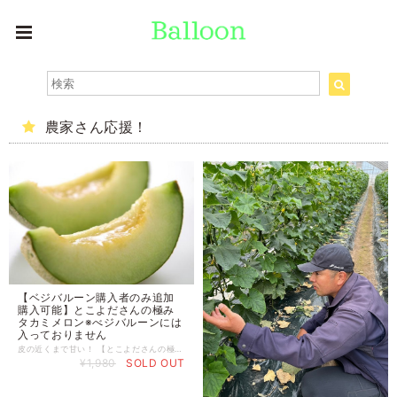
農家さん応援！
【ベジバルーン購入者のみ追加
購入可能】とこよださんの極み
タカミメロン※べジバルーンには
入っておりません
皮の近くまで甘い！ 【とこよださんの極みタカミメロン１玉（3L）】 千葉県銚子市 常世田 真さん（減農薬減化学肥料栽培） 常世田さんのタカミメロンは皮近くまで甘く、糖度17度以上です！ ちょうど良い柔らかさの食感にするためのこだわり栽培をしています。 ※常世田さんはメロンの苗も自分で育てます。 一般的には苗を苗専門会社から購入することがほとんどです。苗を作るには2か月以上必要で、毎日の水撒き調整など、より作業に手間が掛かりますが、自分で育てることでより元気で立派な苗を作ることができます。元気な苗が立派なメロンの源になります。常世田さんは苗からこだわっています。 また、ミツバチを農園に放して受粉を行うことで、ホルモン剤など薬品を使用した受粉方法よりも実が小ぶりになりますが、糖度も高くなり、食べたときの食感も丁度よい柔らかさになるそうです。 一般的な受粉は、‟ジベルリンホルモン剤“を添加する方法が使われています。殆どの農家さんは確実に実が付き、ホルモン剤の薬品効果でサイズが大きくなるという事もありこの方法を利用しています。 ただこの受粉方法だと「実がガサガサとして食感が固くなる」と常世田さんは言います。 季節のおいしいメロン！この機会に是非お召し上がりくださいませ。 ※今月の野菜セットベジバルーンセットへ同梱してのお届けになるため ベジバルーンセット購入者以外はお買い求めできませんのでお気をつけください。
¥1,980
SOLD OUT