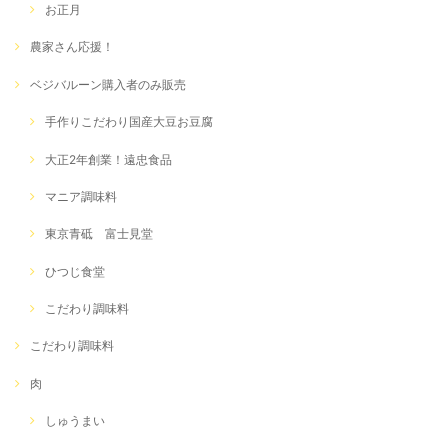
お正月
農家さん応援！
ベジバルーン購入者のみ販売
手作りこだわり国産大豆お豆腐
大正2年創業！遠忠食品
マニア調味料
東京青砥 富士見堂
ひつじ食堂
こだわり調味料
こだわり調味料
肉
しゅうまい