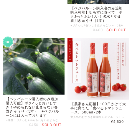
【ベジバルーン購入者のみ追加
購入可能】切らずに食べて！ポ
ク♪っとおいしい！名水とやま
新川きゅうり（5本）
~ポクっと♪おいしさ止まらない～ 【名水とやま 新川きゅうり（5本）】 富山県下新川郡入善町 広瀬琢磨さん（減農薬減化学肥料栽培） テロワール豊かな富山県下新川郡入善町で約50年前から栽培されている新川きゅうり。 きゅうりの95％は水！ですから、どれだけ美味しい水で育ったかが、そのきゅうりの美味しさを左右するとも言われております。 新川きゅうりは雪解け水が流れ込む黒部川の伏流水をたくさん吸い上げて育ちます。 広瀬さんはまだ43歳！若手農家さんですが、新川きゅうり部会は80歳、75歳と巨匠がたくさんいる中できゅりの技術を熱心に教わり、入善町の畜産農家さんの牛糞と牡蠣殻石灰をまぜて自家製堆肥をつくり、毎日愛情を欠かさず大切に新川きゅうりを育てております。地域の伝統野菜を未来へつなぐ期待の農家さんです！ 県外にはなかなか出さない希少な伝統きゅうり。この機会に是非おためし下さいませ。 ※ベジバルーンに1ｐ（３本）は入っておりますが、ひとり１本食べたら足りませんのでこの機会に是非です（笑） おいしいきゅうりは切らないで（＞＜） 【1人＝１本食い】が奥義です☆ ※今月の野菜セットベジバルーンセットへ同梱してのお届けになるため ベジバルーンセット購入者以外はお買い求めできませんのでお気をつけください。
¥400
SOLD OUT
【ベジバルーン購入者のみ追加
購入可能】ポク♪っとおいしす
【農家さん応援】100日かけて大
ぎ！やめられない止まらない春
事に育てた「食べるトマトジュ
野きゅうり（5本） ※ベジバル
ース」500ml×2本
ーンには入っております
大人気のおかざき農園さんのフルーツトマトを、贅沢に使ったトマトジュースです。 糖度11以上で抜群の甘さ。 さらに、トマト本来の酸味も感じられ、ゴクリと飲み込んだ時の爽快感は暑い夏にぴったりです。 まさに「飲むトマト」 日々忙しいあなたへの自分のご褒美に、頑張っている方へのプレゼントに、このトマトジュースはどうですか。 産地:高知県 容量:500ml×2本 賞味期限：製造日より10ヶ月 温度帯:常温
~薄皮！ポクっと♪やめられない止まらない～ 【春野きゅうり（5本）】 高知県春野町 長崎さん（減農薬減化学肥料栽培） まずはおいしいきゅうりは切らないで（＞＜） 1本そのまま食べる！！！が奥義です☆ ※ベジバルーンに1袋は入っておりますので、追加すると1袋+になりますのでお気をつけくださいませ。 お隣さんとお裾分けしてもヨシ！ まずは切らずに【1人＝１本食い】がおすすめです！ ※ベジバルーンには入っておりません。 ※今月の野菜セットベジバルーンセットへ同梱してのお届けになるため ベジバルーンセット購入者以外はお買い求めできませんのでお気をつけください。
¥4,500
¥450
SOLD OUT