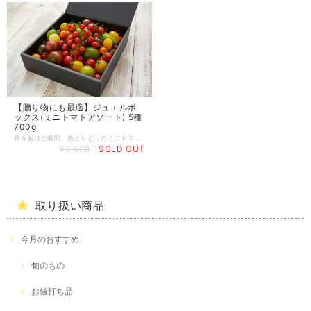
【贈り物にも最適】ジュエルボ
ックス(ミニトマトアソート) 5種
700g
箱をあけた瞬間、色とりどりのミニトマトが詰み合わさっていました。 一粒食べてみると、さわやかフルーティーな香りが口いっぱいに広がり、 もう一つ食べてみると、瑞々しくとても甘い、さらにもう一つ食べてみると、濃厚でジューシー。 一粒一粒が、濃厚な味わいを持っています。 ミニトマトってこんなにも濃厚なんだと驚きました。 それぞれの個性を堪能したところで、ミニトマトのグラスカプレーゼを作ってみました。 材料/4人分 ミニトマト：240g モッツアレラチーズ：80g ボイル小エビ：8個 バジルの葉：5枚 バジルの芽：4枚(飾り用) 塩：小さじ1.5 粗挽き黒こしょう：少々 オリーブオイル(エキストラバージンオイル)：大さじ4 作り方 1.ミニトマトは、それぞれ指の先くらいのサイズにカット(大きいものは4～6等分、小さめのものは2等分、極小はそのままで) 2.モッツアレラチーズも、同様のサイズにカットします。 3.バジルの葉はみじん切りに。 4.1,2,3をボールに入れ、塩・黒こしょうを加え、よくあえる。 5.グラスに盛り付け、小エビとバジルの芽を添えて、オリーブオイルをかけて、出来上がり!簡単!! 赤・黄・紫・白・緑と、見た目も鮮やかで食卓を彩ります。 さて、一口食べてみると、それぞれのミニトマトの個性が協調して、全く新しいトマトを食べているみたいです。 小エビやモッツアレラチーズにミニトマトの濃厚さが纏い、時には、フレッシュで、時には、ジューシーなミニトマトの香りが口いっぱいに広がります。 バルサミコ酢をかけて冒険してみたところ、ミニトマトたちの新しい一面に出会えました。 生産者のおかざき農園さんは、「日本一美味しいトマトづくりに挑戦しよう」という目標のもと、昔からフルーツトマトの栽培をされています。 栽培方法にもこだわりがあります。その考えの根幹にあるのが、トマトの木に無理な負荷がかからないように、あせらず、できるだけゆっくりと、大事に育てる「100日トマト」の考え方。 できるだけ水分を搾って、温度をかけて早めに収穫しようとする一般的なフルーツトマトの栽培方法とは異なる栽培方法により、独自の酸味と甘みを生み出しているようです。 このミニトマトも、そんなフルーツトマトの栽培方法で育てているそうです。 道理で、濃厚で甘みが強く、酸味もしっかりしているんですね。 日本野菜ソムリエ協会が実施している野菜ソムリエサミットでも、食味評価部門で何度も高い評価を得られているそうです。 直接手をかけられる規模のハウスで栽培しているので、出荷数に限りがあるのですが、この度、BallooMeで販売させていただくことになりました。 個性あふれるミニトマト、ぜひ皆さまご賞味くださいませ。 また、大切な人への贈り物として、ご利用くださいませ。
¥3,500
SOLD OUT
取り扱い商品
今月のおすすめ
旬のもの
お値打ち品