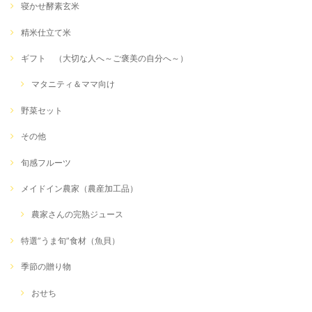
寝かせ酵素玄米
精米仕立て米
ギフト （大切な人へ～ご褒美の自分へ～）
マタニティ＆ママ向け
野菜セット
その他
旬感フルーツ
メイドイン農家（農産加工品）
農家さんの完熟ジュース
特選”うま旬”食材（魚貝）
季節の贈り物
おせち