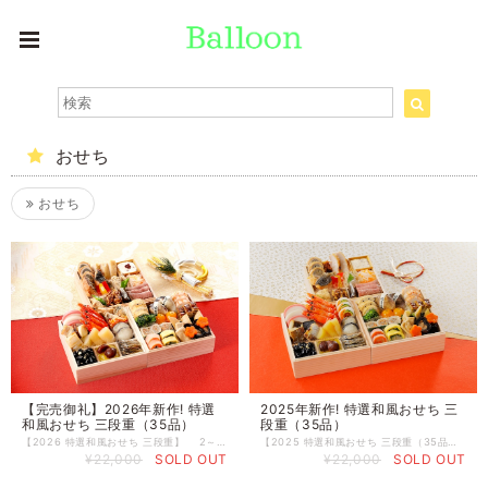
おせち
おせち
【完売御礼】2026年新作! 特選
2025年新作! 特選和風おせち 三
和風おせち 三段重（35品）
段重（35品）
【2026 特選和風おせち 三段重】 2～3人前（35品目） お待たせいたしました！ 毎年リピーター続出の、大人気!!!「特選和風おせち 三段重」 2026年・午（うま）年の新しい年の食卓を彩る、本格和風おせちのご案内です。 コンセプトは 「最後まで飽きずに食べられる、本当においしいおせち」。 おいしさの秘訣は３つ。 ① 国産野菜をできる限り使用 ② 京都の大人気料亭の“秘伝のお出汁”を使用 ③ できる限り添加物を使わず、素材の味を活かした丁寧な調理 そして、鮮度のよい食材を一番おいしいタイミングで仕込み・冷凍しているワンフローズン。 ここが、当店のおせちの大きなこだわりです。 ■ とくにおすすめの３品 その1：子供たちに大人気！国産黒毛和牛のローストビーフ しっとりやわらかく、贅沢な旨味が詰まった一品です。 その2：半月蟹新丈 魚のすり身に牛乳を加えてまろやかさを出し、蟹を乗せ蒸しました。 その3：宮崎県産金柑のワインシロップ煮（白あん詰め） 豊かな自然で育った金柑をワインシロップでやさしく煮含め、 白あんを詰めた、華やかで上品な甘みのデザート感覚のお品です。 その他、細部に至るまで「本当においしい」にこだわったおせちです。 鮮度のよい食材を1フローズンで調理することで、 素材本来の旨味をしっかり閉じ込め、 きちんとひいたお出汁で味付けしています。 やさしい味わいの中に、口の中でじんわりと旨味が広がるため、 最後まで飽きずに食べ進められるおせちに仕上がっています。 「毎年食べても飽きない！」とご好評をいただいている、大人気のおせちです。 ぜひこの機会にご利用くださいませ。 【一の重】10品 １．紅白かまぼこ ２．浜汐海老 ３．鯵の南蛮漬け☆ ４．カラスガレイ西京焼 ５．鰆西京焼 ６．数の子美味漬 ７．裏白しいたけ ８．金箔黒豆 ９．栗きんとん １０．田作り 【二の重】14品 １１．東寺巻 １２．蛤雲丹焼 １３．半月蟹新丈 １４．菜の花 １５．金柑 １６．穴子柳川新丈 １７．小鯛包み焼 １８．サーモン尾州巻 １９．鯖ざく巻 ２０．竹の子 ２１．わかめ ２２．巻ゆばオランダ煮 ２３．梅花人参 ２４．にしん昆布巻 【三の重】11品 ２５．豚八幡巻 ２６．鶏こうじ焼 ２７．フルーツチーズ・クランベリーのせ ２８．本ますの煮浸し ２９．酢揚げパプリカ ３０．たたきごぼう ３１．紅白なます ３２．鰤の子 ３３．絹さや ３４．かつをくるみ ３５．黒毛和牛のローストビーフ （ソース付き） ◆お届け状態 冷凍 ◆保存方法 冷凍庫（-18℃以下）で保存してください。 ◆賞味期限 冷凍 2026年1月31日 ◆保存方法 冷凍庫（-18℃以下）にて保管してください。 ◆解凍後のお願い 解凍後はお早めにお召し上がりくださいませ。 ◆お届け日 2026年12月29日・30日 ※お届け日、時間の指定はお受けできませんのでご了承下さいませ。
【2025 特選和風おせち 三段重（35品）】12月３日まで お待たせいたしました! 毎年リピーター続出！ 大人気特選おせちのご紹介です。 「最後まで飽きずに食べられる、本当においしいおせち」 おいしさの秘訣は ①国産野菜を贅沢に使用 ②こだわりのお出汁(京都の大人気料亭の秘伝のお出汁) ③できる限り添加物を使用しないで素材の味を活かした調理 その1：子供たちに人気！国産黒毛和牛のローストビーフ その2：ボリュームたっぷり！国産鶏のもも肉を塩麹漬け その3：宮崎県産の豊かな自然で育った金柑をワインシロップ煮にして白あんを詰めました その他細部までが本当においしいお節です！ 鮮度のよい食材を1フローズンで調理するため 素材本来の旨味を活かし きちんとひいたお出汁で味付けしているため やさしい味わいの中で口の中に旨味がしっかり残ります。 だから、最後まで飽きずに食べられます。 毎年食べても飽きない大人気のおせちです！ 是非この機会にご利用下さいませ。 【一の重】10品 １．紅白かまぼこ ２．浜汐海老 ３．彩きぬた巻 ４．カラスガレイ西京焼 ５．鰆西京焼 ６．数の子美味漬 ７．裏白しいたけ ８．金箔黒豆 ９．栗きんとん（渋皮栗2個） １０．田作り 【二の重】14品 １１．東寺巻 １２．蛤雲丹焼 １３．半月蟹新丈 １４．菜の花 １５．金柑 １６．穴子柳川新丈 １７．小鯛包み焼 １８．サーモン尾州巻 １９．鯖ざく巻 ２０．竹の子 ２１．わかめ ２２．巻ゆばオランダ煮 ２３．梅花人参 ２４．にしん昆布巻 【三の重】11品 ２５．豚八幡巻 ２６．鶏こうじ焼 ２７．フルーツチーズ ２８．本ますの煮浸し ２９．酢取りパプリカ ３０．たたきごぼう ３１．紅白なます ３２．鰤の子 ３３．絹さや ３４．かつをくるみ ３５．黒毛和牛のローストビーフ （ソース付き） ◆お届け状態 冷凍 ◆保存方法 冷凍庫（-18℃以下）で保存してください。 ◆賞味期限 冷凍 2024年1月31日 ◆保存方法 冷凍庫（-18℃以下）にて保管してください。 ◆解凍後のお願い 解凍後はお早めにお召し上がりくださいませ。 ◆お届け日 2024年12月29日・30日 ※お届け日、時間の指定はお受けできませんのでご了承下さいませ。
¥22,000
SOLD OUT
¥22,000
SOLD OUT