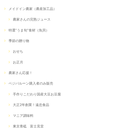
メイドイン農家（農産加工品）
農家さんの完熟ジュース
特選”うま旬”食材（魚貝）
季節の贈り物
おせち
お正月
農家さん応援！
ベジバルーン購入者のみ販売
手作りこだわり国産大豆お豆腐
大正2年創業！遠忠食品
マニア調味料
東京青砥 富士見堂