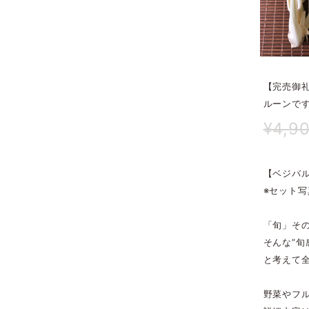
【完売御礼
ルーンで
¥4,9
【ベジバ
※セット写
「旬」その
そんな”
と考えて全
野菜やフ