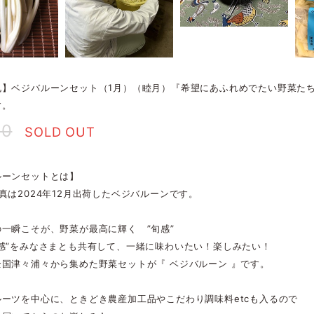
】ベジバルーンセット（1月）（睦月）『希望にあふれめでたい野菜たち』
す。
00
SOLD OUT
ルーンセットとは】
真は2024年12月出荷したベジバルーンです。
一瞬こそが、野菜が最高に輝く ”旬感”
旬感”をみなさまとも共有して、一緒に味わいたい！楽しみたい！
国津々浦々から集めた野菜セットが『 ベジバルーン 』です。
ルーツを中心に、ときどき農産加工品やこだわり調味料etcも入るので