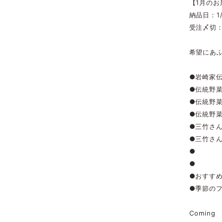
【1月の
納品日：1/
受注〆切：
希望にあ
●岩崎家
●伝統野
●伝統野
●伝統野
●三竹さ
●三竹さ
●
●
●おすす
●季節の
Coming