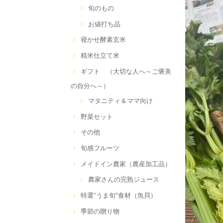
旬のもの
お値打ち品
寝かせ酵素玄米
精米仕立て米
ギフト （大切な人へ～ご褒美
の自分へ～）
マタニティ＆ママ向け
野菜セット
その他
旬感フルーツ
メイドイン農家（農産加工品）
農家さんの完熟ジュース
特選”うま旬”食材（魚貝）
季節の贈り物