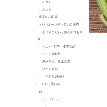
おせち
お正月
農家さん応援！
ベジバルーン購入者のみ販売
手作りこだわり国産大豆お豆
腐
大正2年創業！遠忠食品
マニア調味料
東京青砥 富士見堂
ひつじ食堂
こだわり調味料
こだわり調味料
肉
しゅうまい