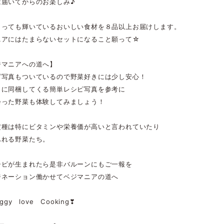
は届いてからのお楽しみ♪
とっても輝いているおいしい食材を８品以上お届けします。
ニアにはたまらないセットになること願って☆
ジマニアへの道へ】
ピ写真もついているので野菜好きには少し安心！
もに同梱してくる簡単レシピ写真を参考に
会った野菜も体験してみましょう！
定種は特にビタミンや栄養価が高いと言われていたり
ふれる野菜たち。
シピが生まれたら是非バルーンにもご一報を
ジネーション働かせてベジマニアの道へ
eggy love Cooking❣