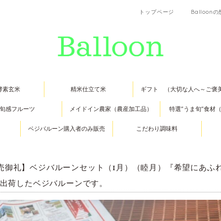
トップページ
Balloon
酵素玄米
精米仕立て米
ギフト （大切な人へ～ご褒
旬感フルーツ
メイドイン農家（農産加工品）
特選”うま旬”食材
ベジバルーン購入者のみ販売
こだわり調味料
売御礼】ベジバルーンセット（1月）（睦月）『希望にあふれめ
に出荷したベジバルーンです。