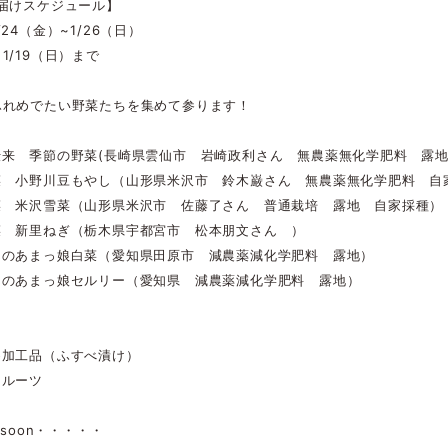
お届けスケジュール】
24（金）~1/26（日）
1/19（日）まで
ふれめでたい野菜たちを集めて参ります！
伝来 季節の野菜(長崎県雲仙市 岩崎政利さん 無農薬無化学肥料 露地
菜 小野川豆もやし（山形県米沢市 鈴木巌さん 無農薬無化学肥料 自
菜 米沢雪菜（山形県米沢市 佐藤了さん 普通栽培 露地 自家採種）
菜 新里ねぎ（栃木県宇都宮市 松本朋文さん ）
んのあまっ娘白菜（愛知県田原市 減農薬減化学肥料 露地）
んのあまっ娘セルリー（愛知県 減農薬減化学肥料 露地）
め加工品（ふすべ漬け）
フルーツ
 soon・・・・・