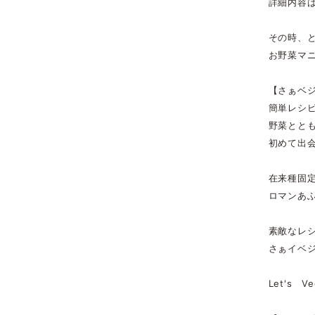
詳細内容
その時、
お野菜マ
【さぁベ
簡単レシ
野菜とと
初めて出
在来種固
ロマンあ
素敵なレ
さぁイベ
Let's V