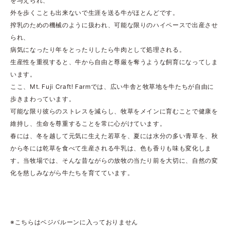
を与えられ、
外を歩くことも出来ないで生涯を送る牛がほとんどです。
搾乳のための機械のように扱われ、可能な限りのハイペースで出産させ
られ、
病気になったり年をとったりしたら牛肉として処理される。
生産性を重視すると、牛から自由と尊厳を奪うような飼育になってしま
います。
ここ、Mt. Fuji Craft! Farmでは、広い牛舎と牧草地を牛たちが自由に
歩きまわっています。
可能な限り彼らのストレスを減らし、牧草をメインに育むことで健康を
維持し、生命を尊重することを常に心がけています。
春には、冬を越して元気に生えた若草を、夏には水分の多い青草を、秋
から冬には乾草を食べて生産される牛乳は、色も香りも味も変化しま
す。当牧場では、そんな昔ながらの放牧の当たり前を大切に、自然の変
化を慈しみながら牛たちを育てています。
※こちらはベジバルーンに入っておりません