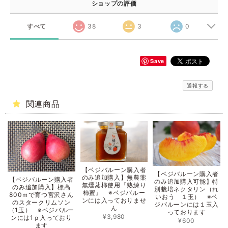
ショップの評価
すべて
38
3
0
Save
通報する
関連商品
【ベジバルーン購入者
【ベジバルーン購入者
のみ追加購入】無農薬
【ベジバルーン購入者
のみ追加購入可能】特
無燻蒸柿使用『熟練り
のみ追加購入】標高
別栽培ネクタリン（れ
柿蜜』 ※ベジバルー
800ｍで育つ宮沢さん
いおう １玉） ※ベ
ンには入っておりませ
のスタークリムソン
ジバルーンには１玉入
ん
（1玉） ※ベジバルー
っております
¥3,980
ンには1ｐ入っており
¥600
ます