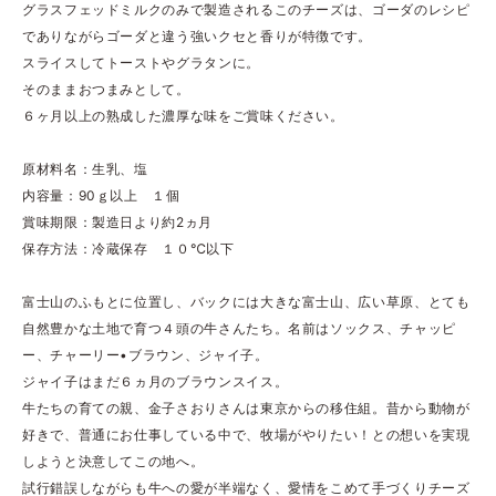
グラスフェッドミルクのみで製造されるこのチーズは、ゴーダのレシピ
でありながらゴーダと違う強いクセと香りが特徴です。
スライスしてトーストやグラタンに。
そのままおつまみとして。
６ヶ月以上の熟成した濃厚な味をご賞味ください。
原材料名：生乳、塩
内容量：90ｇ以上 １個
賞味期限：製造日より約2ヵ月
保存方法：冷蔵保存 １０℃以下
富士山のふもとに位置し、バックには大きな富士山、広い草原、とても
自然豊かな土地で育つ４頭の牛さんたち。名前はソックス、チャッピ
ー、チャーリー•ブラウン、ジャイ子。
ジャイ子はまだ６ヵ月のブラウンスイス。
牛たちの育ての親、金子さおりさんは東京からの移住組。昔から動物が
好きで、普通にお仕事している中で、牧場がやりたい！との想いを実現
しようと決意してこの地へ。
試行錯誤しながらも牛への愛が半端なく、愛情をこめて手づくりチーズ