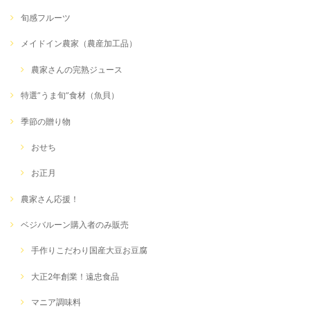
旬感フルーツ
メイドイン農家（農産加工品）
農家さんの完熟ジュース
特選”うま旬”食材（魚貝）
季節の贈り物
おせち
お正月
農家さん応援！
ベジバルーン購入者のみ販売
手作りこだわり国産大豆お豆腐
大正2年創業！遠忠食品
マニア調味料