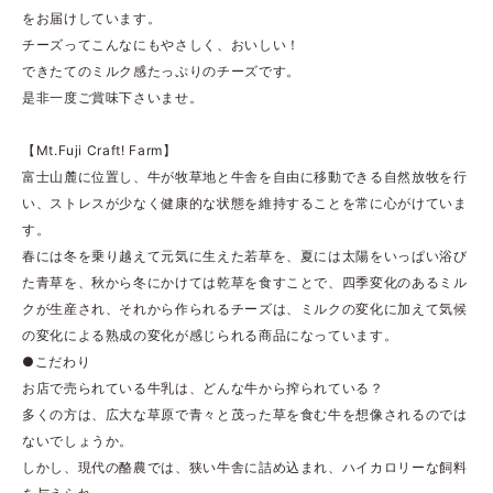
をお届けしています。
チーズってこんなにもやさしく、おいしい！
できたてのミルク感たっぷりのチーズです。
是非一度ご賞味下さいませ。
【Mt.Fuji Craft! Farm】
富士山麓に位置し、牛が牧草地と牛舎を自由に移動できる自然放牧を行
い、ストレスが少なく健康的な状態を維持することを常に心がけていま
す。
春には冬を乗り越えて元気に生えた若草を、夏には太陽をいっぱい浴び
た青草を、秋から冬にかけては乾草を食すことで、四季変化のあるミル
クが生産され、それから作られるチーズは、ミルクの変化に加えて気候
の変化による熟成の変化が感じられる商品になっています。
●こだわり
お店で売られている牛乳は、どんな牛から搾られている？
多くの方は、広大な草原で青々と茂った草を食む牛を想像されるのでは
ないでしょうか。
しかし、現代の酪農では、狭い牛舎に詰め込まれ、ハイカロリーな飼料