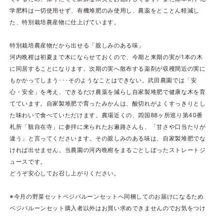
学肥料は一切使用せず、有機堆肥のみ使用し、農薬をとことん軽減し
た、特別栽培農産物に仕上げています。
特別栽培農産物だから出せる「親しみのある味」
河内晩柑は初夏まで木にならせておくので、今期と来期の実が1本の木
に同居することになります。次期の実へ散布する薬剤が収穫間近の実に
もかかってしまう･･･そのようなことはできない。武田農園では「安
心・安全」を考え、できるだけ農薬を減らし自家製堆肥で健康な木を育
てています。自家製堆肥で育ったみかんは、酸切れがよくすっきりとし
た味わいで食べていただけます。農場近くの、四国88ヶ所巡り第40番
札所「観自在寺」に参拝に来られたお遍路さんも、「甘さや口当たりが
違う」と言ってくださいます。その親しみのある味は、自家製堆肥でな
ければ出せません。当農園の河内晩柑をまるごとしぼったストレートジ
ュースです。
どうぞ安心してお召し上がりください。
※今月の野菜セットベジバルーンセットへ同梱してのお届けになるため
ベジバルーンセット購入者以外はお買い求めできませんのでお気をつけ