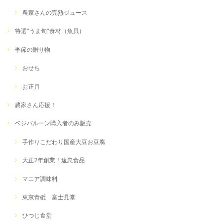
農家さんの完熟ジュース
特選”うま旬”食材（魚貝）
季節の贈り物
おせち
お正月
農家さん応援！
ベジバルーン購入者のみ販売
手作りこだわり国産大豆お豆腐
大正2年創業！遠忠食品
マニア調味料
東京青砥 富士見堂
ひつじ食堂