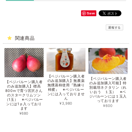
Save
通報する
関連商品
【ベジバルーン購入者
【ベジバルーン購入者
のみ追加購入】無農薬
【ベジバルーン購入者
のみ追加購入可能】特
無燻蒸柿使用『熟練り
のみ追加購入】標高
別栽培ネクタリン（れ
柿蜜』 ※ベジバルー
800ｍで育つ宮沢さん
いおう １玉） ※ベ
ンには入っておりませ
のスタークリムソン
ジバルーンには１玉入
ん
（1玉） ※ベジバルー
っております
¥3,980
ンには1ｐ入っており
¥600
ます
¥680