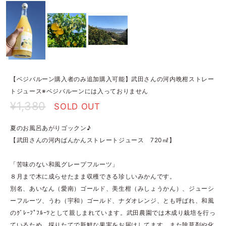
【ベジバルーン購入者のみ追加購入可能】武田さんの河内晩柑ストレー
トジュース※ベジバルーンには入っておりません
¥1,380
SOLD OUT
夏のお風呂あがりゴックン♪
【武田さんの河内ばんかんストレートジュース 720㎖】
「苦味のない和風グレープフルーツ」
８月まで木に成らせたまま収穫できる珍しいみかんです。
別名、あいなん（愛南）ゴールド、美生柑（みしょうかん）、ジューシ
ーフルーツ、うわ（宇和）ゴールド、ナダオレンジ、とも呼ばれ、和風
のｸﾞﾚｰﾌﾟﾌﾙｰﾂとして親しまれています。武田農園では木成り栽培を行っ
ているため、採りたてで新鮮な果実をお届けしてます。また除草剤や化