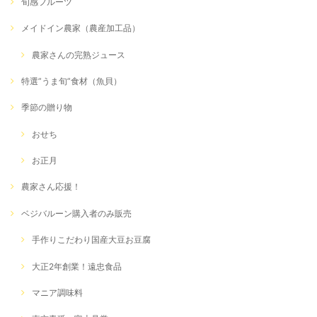
旬感フルーツ
メイドイン農家（農産加工品）
農家さんの完熟ジュース
特選”うま旬”食材（魚貝）
季節の贈り物
おせち
お正月
農家さん応援！
ベジバルーン購入者のみ販売
手作りこだわり国産大豆お豆腐
大正2年創業！遠忠食品
マニア調味料