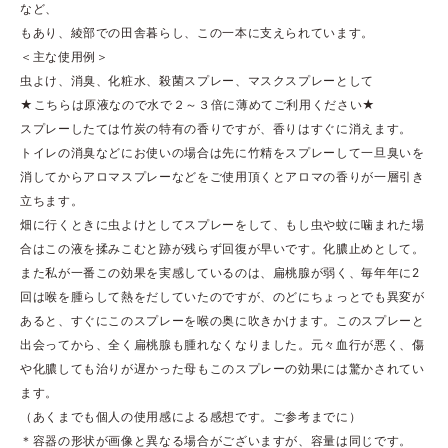
など、
もあり、綾部での田舎暮らし、この一本に支えられています。
＜主な使用例＞
虫よけ、消臭、化粧水、殺菌スプレー、マスクスプレーとして
★こちらは原液なので水で２～３倍に薄めてご利用ください★
スプレーしたては竹炭の特有の香りですが、香りはすぐに消えます。
トイレの消臭などにお使いの場合は先に竹精をスプレーして一旦臭いを
消してからアロマスプレーなどをご使用頂くとアロマの香りが一層引き
立ちます。
畑に行くときに虫よけとしてスプレーをして、もし虫や蚊に噛まれた場
合はこの液を揉みこむと跡が残らず回復が早いです。化膿止めとして。
また私が一番この効果を実感しているのは、扁桃腺が弱く、毎年年に2
回は喉を腫らして熱をだしていたのですが、のどにちょっとでも異変が
あると、すぐにこのスプレーを喉の奥に吹きかけます。このスプレーと
出会ってから、全く扁桃腺も腫れなくなりました。元々血行が悪く、傷
や化膿しても治りが遅かった母もこのスプレーの効果には驚かされてい
ます。
（あくまでも個人の使用感による感想です。ご参考までに）
＊容器の形状が画像と異なる場合がございますが、容量は同じです。