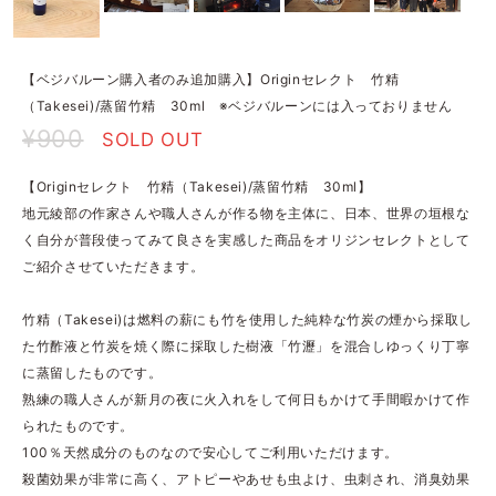
【ベジバルーン購入者のみ追加購入】Originセレクト 竹精
（Takesei)/蒸留竹精 30ml ※ベジバルーンには入っておりません
¥900
SOLD OUT
【Originセレクト 竹精（Takesei)/蒸留竹精 30ml】
地元綾部の作家さんや職人さんが作る物を主体に、日本、世界の垣根な
く自分が普段使ってみて良さを実感した商品をオリジンセレクトとして
ご紹介させていただきます。
竹精（Takesei)は燃料の薪にも竹を使用した純粋な竹炭の煙から採取し
た竹酢液と竹炭を焼く際に採取した樹液「竹瀝」を混合しゆっくり丁寧
に蒸留したものです。
熟練の職人さんが新月の夜に火入れをして何日もかけて手間暇かけて作
られたものです。
100％天然成分のものなので安心してご利用いただけます。
殺菌効果が非常に高く、アトピーやあせも虫よけ、虫刺され、消臭効果