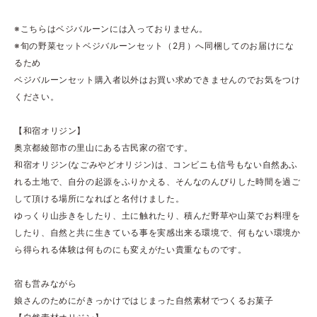
※こちらはベジバルーンには入っておりません。
※旬の野菜セットベジバルーンセット（2月）へ同梱してのお届けにな
るため
ベジバルーンセット購入者以外はお買い求めできませんのでお気をつけ
ください。
【和宿オリジン】
奥京都綾部市の里山にある古民家の宿です。
和宿オリジン(なごみやどオリジン)は、コンビニも信号もない自然あふ
れる土地で、自分の起源をふりかえる、そんなのんびりした時間を過ご
して頂ける場所になればと名付けました。
ゆっくり山歩きをしたり、土に触れたり、積んだ野草や山菜でお料理を
したり、自然と共に生きている事を実感出来る環境で、何もない環境か
ら得られる体験は何ものにも変えがたい貴重なものです。
宿も営みながら
娘さんのためにがきっかけではじまった自然素材でつくるお菓子