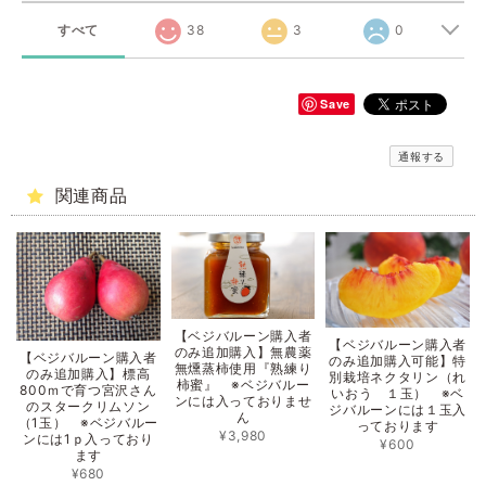
すべて
38
3
0
Save
通報する
関連商品
【ベジバルーン購入者
【ベジバルーン購入者
のみ追加購入】無農薬
【ベジバルーン購入者
のみ追加購入可能】特
無燻蒸柿使用『熟練り
のみ追加購入】標高
別栽培ネクタリン（れ
柿蜜』 ※ベジバルー
800ｍで育つ宮沢さん
いおう １玉） ※ベ
ンには入っておりませ
のスタークリムソン
ジバルーンには１玉入
ん
（1玉） ※ベジバルー
っております
¥3,980
ンには1ｐ入っており
¥600
ます
¥680