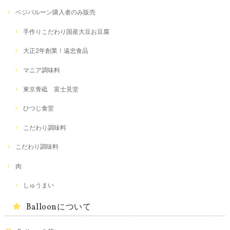
ベジバルーン購入者のみ販売
手作りこだわり国産大豆お豆腐
大正2年創業！遠忠食品
マニア調味料
東京青砥 富士見堂
ひつじ食堂
こだわり調味料
こだわり調味料
肉
しゅうまい
Balloonについて