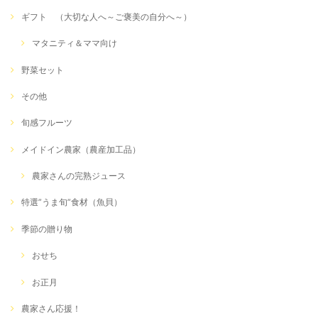
ギフト （大切な人へ～ご褒美の自分へ～）
マタニティ＆ママ向け
野菜セット
その他
旬感フルーツ
メイドイン農家（農産加工品）
農家さんの完熟ジュース
特選”うま旬”食材（魚貝）
季節の贈り物
おせち
お正月
農家さん応援！