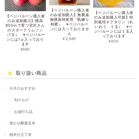
【ベジバルーン購入者
【ベジバルーン購入者
のみ追加購入】無農薬
【ベジバルーン購入者
のみ追加購入可能】特
無燻蒸柿使用『熟練り
のみ追加購入】標高
別栽培ネクタリン（れ
柿蜜』 ※ベジバルー
800ｍで育つ宮沢さん
いおう １玉） ※ベ
ンには入っておりませ
のスタークリムソン
ジバルーンには１玉入
ん
（1玉） ※ベジバルー
っております
¥3,980
ンには1ｐ入っており
¥600
ます
¥680
取り扱い商品
今月のおすすめ
旬のもの
お値打ち品
寝かせ酵素玄米
精米仕立て米