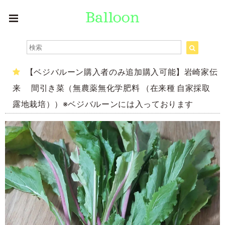
【ベジバルーン購入者のみ追加購入可能】岩崎家伝
来 間引き菜（無農薬無化学肥料 （在来種 自家採取
露地栽培））※ベジバルーンには入っております