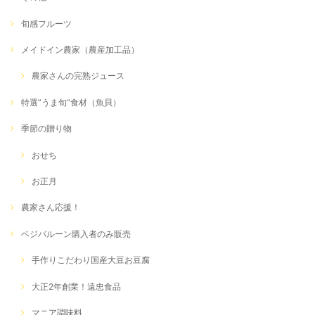
旬感フルーツ
メイドイン農家（農産加工品）
農家さんの完熟ジュース
特選”うま旬”食材（魚貝）
季節の贈り物
おせち
お正月
農家さん応援！
ベジバルーン購入者のみ販売
手作りこだわり国産大豆お豆腐
大正2年創業！遠忠食品
マニア調味料