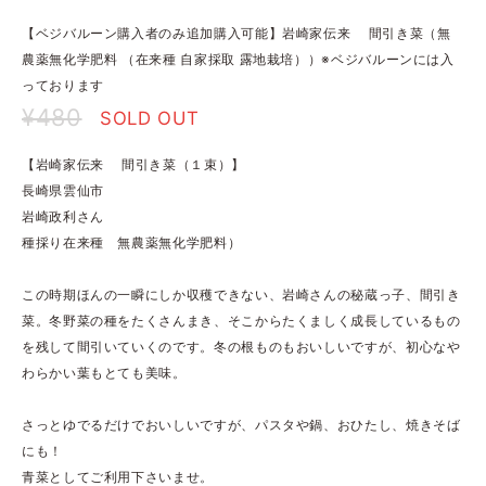
【ベジバルーン購入者のみ追加購入可能】岩崎家伝来 間引き菜（無
農薬無化学肥料 （在来種 自家採取 露地栽培））※ベジバルーンには入
っております
¥480
SOLD OUT
【岩崎家伝来 間引き菜（１束）】
長崎県雲仙市
岩崎政利さん
種採り在来種 無農薬無化学肥料）
この時期ほんの一瞬にしか収穫できない、岩崎さんの秘蔵っ子、間引き
菜。冬野菜の種をたくさんまき、そこからたくましく成長しているもの
を残して間引いていくのです。冬の根ものもおいしいですが、初心なや
わらかい葉もとても美味。
さっとゆでるだけでおいしいですが、パスタや鍋、おひたし、焼きそば
にも！
青菜としてご利用下さいませ。