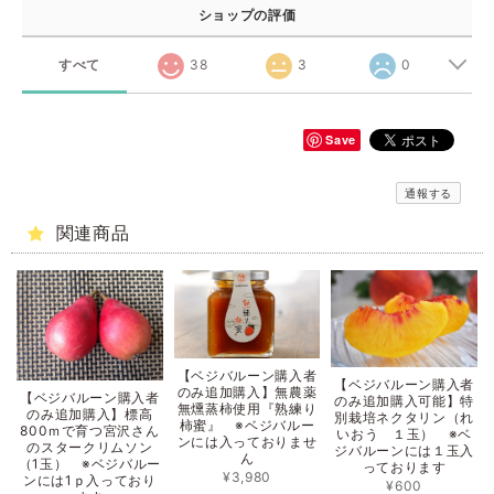
ショップの評価
すべて
38
3
0
Save
通報する
関連商品
【ベジバルーン購入者
【ベジバルーン購入者
のみ追加購入】無農薬
【ベジバルーン購入者
のみ追加購入可能】特
無燻蒸柿使用『熟練り
のみ追加購入】標高
別栽培ネクタリン（れ
柿蜜』 ※ベジバルー
800ｍで育つ宮沢さん
いおう １玉） ※ベ
ンには入っておりませ
のスタークリムソン
ジバルーンには１玉入
ん
（1玉） ※ベジバルー
っております
¥3,980
ンには1ｐ入っており
¥600