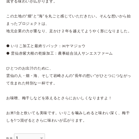
成する味わいが広がります。
この土地の“畑”と“海”を丸ごと感じていただきたい。そんな想いから始
まったプロジェクトは、
地元企業の力が重なり、足かけ２年を越えてようやく形になりました。
● いりこ加工と最終リパック：㈱ヤマジョウ
● 雲仙赤紫大根の乾燥加工：農事組合法人サンエスファーム
ひとつのお出汁のために、
雲仙の人・畑・海、そして岩崎さんの”長年の想い“がひとつにつながっ
て生まれた特別な一杯です。
お味噌、梅干しなどを添えるとさらにおいしくなりますよ！
お米1合と炊いても美味です。いりこを噛みしめると味わい深く、梅干
しを1つ混ぜるとさらに味わいが広がります。
数量