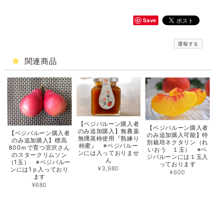
Save
通報する
関連商品
【ベジバルーン購入者
【ベジバルーン購入者
のみ追加購入】無農薬
【ベジバルーン購入者
のみ追加購入可能】特
無燻蒸柿使用『熟練り
のみ追加購入】標高
別栽培ネクタリン（れ
柿蜜』 ※ベジバルー
800ｍで育つ宮沢さん
いおう １玉） ※ベ
ンには入っておりませ
のスタークリムソン
ジバルーンには１玉入
ん
（1玉） ※ベジバルー
っております
¥3,980
ンには1ｐ入っており
¥600
ます
¥680