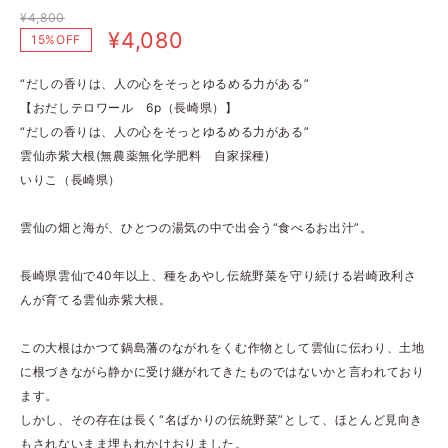
¥4,800
¥4,080
15%OFF
“だしの香りは、人の心をそっとゆるめる力がある”
【おだしテロワール 6p（長崎県）】
“だしの香りは、人の心をそっとゆるめる力がある”
雲仙赤紫大根(無農薬無化学肥料 自家採種)
いりこ（長崎県）
雲仙の畑と海が、ひとつの湯気の中で出会う“食べるお出汁”。
長崎県雲仙で40年以上、種をあやし伝統野菜を守り続ける岩崎政利さ
んが育てる雲仙赤紫大根。
この大根はかつて鍋島藩のながれをくむ作物として雲仙に伝わり、土地
に根づきながら静かに受け継がれてきたものではないかと言われており
ます。
しかし、その存在は長く“名ばかりの伝統野菜”として、ほとんど見向き
もされないまま埋もれかけおりました。