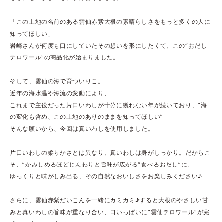
「この土地の名前のある雲仙赤紫大根の素晴らしさをもっと多くの人に
知ってほしい」
岩崎さんが何度も口にしていたその想いを形にしたくて、この“おだし
テロワール”の商品化が始まりました。
そして、雲仙の海で育ついりこ。
近年の海水温や海流の変動により、
これまで主役だった片口いわしが十分に獲れない年が続いており、“海
の変化も含め、この土地のありのままを知ってほしい”
そんな願いから、今回は真いわしを使用しました。
片口いわしの柔らかさとは異なり、真いわしは身がしっかり。だからこ
そ、”かみしめるほどじんわりと旨味が広がる“食べるおだし”に。
ゆっくりと味がしみ出る、その自然なおいしさをお楽しみください♪
さらに、雲仙赤紫だいこんを一緒にカミカミ♪すると大根のやさしい甘
みと真いわしの旨味が重なり合い、口いっぱいに“雲仙テロワール”が完