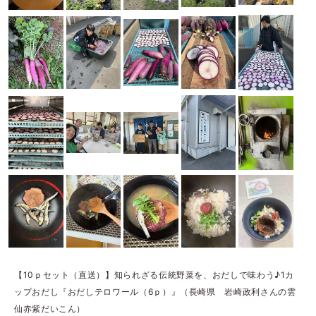
【10ｐセット（直送）】知られざる伝統野菜を、おだしで味わう♪1カ
ップおだし『おだしテロワール（6ｐ）』（長崎県 岩崎政利さんの雲
仙赤紫だいこん）