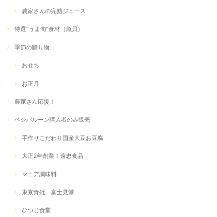
農家さんの完熟ジュース
特選”うま旬”食材（魚貝）
季節の贈り物
おせち
お正月
農家さん応援！
ベジバルーン購入者のみ販売
手作りこだわり国産大豆お豆腐
大正2年創業！遠忠食品
マニア調味料
東京青砥 富士見堂
ひつじ食堂