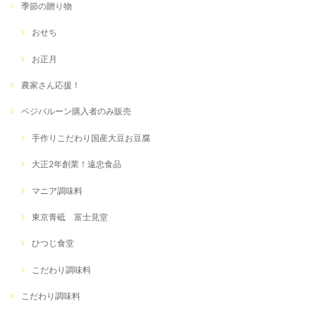
季節の贈り物
おせち
お正月
農家さん応援！
ベジバルーン購入者のみ販売
手作りこだわり国産大豆お豆腐
大正2年創業！遠忠食品
マニア調味料
東京青砥 富士見堂
ひつじ食堂
こだわり調味料
こだわり調味料