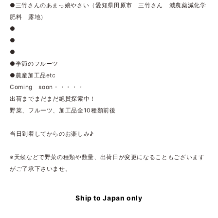
●三竹さんのあまっ娘やさい（愛知県田原市 三竹さん 減農薬減化学
肥料 露地）
●
●
●
●季節のフルーツ
●農産加工品etc
Coming soon・・・・・
出荷までまだまだ絶賛探索中！
野菜、フルーツ、加工品全10種類前後
当日到着してからのお楽しみ♪
※天候などで野菜の種類や数量、出荷日が変更になることもございます
がご了承下さいませ。
Ship to Japan only