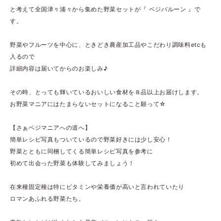
と考えて全国津々浦々から集めた野菜セットが『 ベジバルーン 』で
す。
野菜やフルーツを中心に、ときどき農産加工品やこだわり調味料etcも
入るので
詳細内容は届いてからのお楽しみ♪
その時、とっても輝いているおいしい食材を８品以上お届けします。
お野菜マニアにはたまらないセットになること願って☆
【さぁベジマニアへの道へ】
簡単レシピ写真もついているので野菜好きには少し安心！
野菜とともに同梱してくる簡単レシピ写真を参考に
初めて出会った野菜も体験してみましょう！
在来種固定種は特にビタミンや栄養価が高いと言われていたり
ロマンあふれる野菜たち。