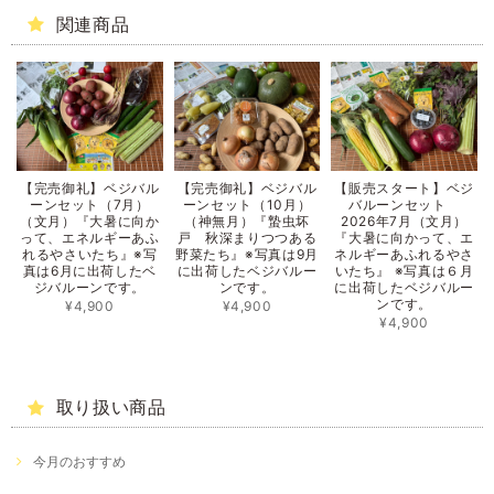
関連商品
【完売御礼】ベジバル
【完売御礼】ベジバル
【販売スタート】ベジ
ーンセット（7月）
ーンセット（10月）
バルーンセット
（文月）『大暑に向か
（神無月）『蟄虫坏
2026年7月（文月）
って、エネルギーあふ
戸 秋深まりつつある
『大暑に向かって、エ
れるやさいたち』※写
野菜たち』※写真は9月
ネルギーあふれるやさ
真は6月に出荷したベ
に出荷したベジバルー
いたち』 ※写真は６月
ジバルーンです。
ンです。
に出荷したベジバルー
ンです。
¥4,900
¥4,900
¥4,900
取り扱い商品
今月のおすすめ