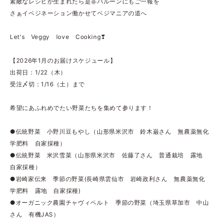
素敵なレシピが生まれたら是非バルーンにもご一報を
さぁイベジネーション働かせてベジマニアの道へ
Let's Veggy love Cooking❣
【2026年1月のお届けスケジュール】
出荷日：1/22（木）
受注〆切：1/16（土）まで
希望にあふれめでたい野菜たちを集めて参ります！
●伝統野菜 小野川豆もやし（山形県米沢市 鈴木巌さん 無農薬無化
学肥料 自家採種）
●伝統野菜 米沢雪菜（山形県米沢市 佐藤了さん 普通栽培 露地
自家採種）
●岩崎家伝来 季節の野菜(長崎県雲仙市 岩崎政利さん 無農薬無化
学肥料 露地 自家採種)
●オーガニック農園チャヴィペルト 季節の野菜（埼玉県草加市 中山
さん 有機JAS）