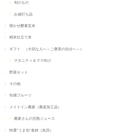
旬のもの
お値打ち品
寝かせ酵素玄米
精米仕立て米
ギフト （大切な人へ～ご褒美の自分へ～）
マタニティ＆ママ向け
野菜セット
その他
旬感フルーツ
メイドイン農家（農産加工品）
農家さんの完熟ジュース
特選”うま旬”食材（魚貝）