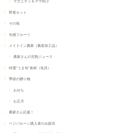
マタニティ＆ママ向け
野菜セット
その他
旬感フルーツ
メイドイン農家（農産加工品）
農家さんの完熟ジュース
特選”うま旬”食材（魚貝）
季節の贈り物
おせち
お正月
農家さん応援！
ベジバルーン購入者のみ販売