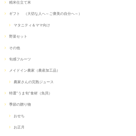
精米仕立て米
ギフト （大切な人へ～ご褒美の自分へ～）
マタニティ＆ママ向け
野菜セット
その他
旬感フルーツ
メイドイン農家（農産加工品）
農家さんの完熟ジュース
特選”うま旬”食材（魚貝）
季節の贈り物
おせち
お正月