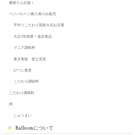
農家さん応援！
ベジバルーン購入者のみ販売
手作りこだわり国産大豆お豆腐
大正2年創業！遠忠食品
マニア調味料
東京青砥 富士見堂
ひつじ食堂
こだわり調味料
こだわり調味料
肉
しゅうまい
Balloonについて