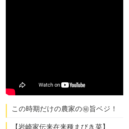
この時期だけの農家の㊙旨ベジ！
【岩崎家伝来在来種まびき菜】