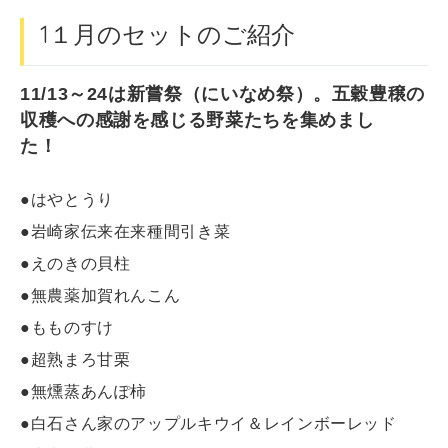
1１月のセットのご紹介
11/13～24は新嘗祭（にいなめ祭）。五穀豊穣の
収穫への感謝を感じる野菜たちを集めまし
た！
●はやとうり
●岩崎家伝来在来種間引き菜
●えのきの貝柱
●無農薬加賀れんこん
●もものすけ
●超熟まろ甘栗
●無燻蒸あんぽ柿
●白石さん家のアップルキウイ＆レインボーレッド