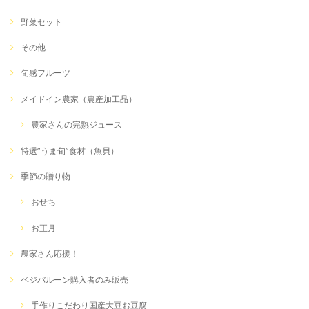
野菜セット
その他
旬感フルーツ
メイドイン農家（農産加工品）
農家さんの完熟ジュース
特選”うま旬”食材（魚貝）
季節の贈り物
おせち
お正月
農家さん応援！
ベジバルーン購入者のみ販売
手作りこだわり国産大豆お豆腐