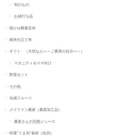
旬のもの
お値打ち品
寝かせ酵素玄米
精米仕立て米
ギフト （大切な人へ～ご褒美の自分へ～）
マタニティ＆ママ向け
野菜セット
その他
旬感フルーツ
メイドイン農家（農産加工品）
農家さんの完熟ジュース
特選”うま旬”食材（魚貝）