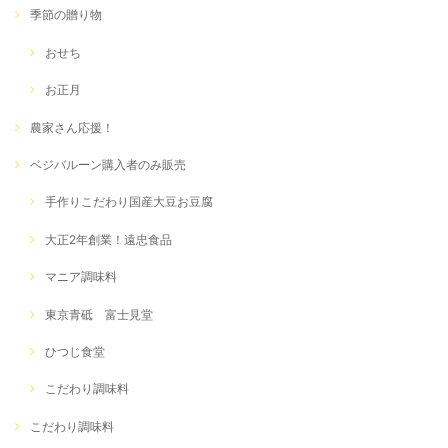
季節の贈り物
おせち
お正月
農家さん応援！
ベジバルーン購入者のみ販売
手作りこだわり国産大豆お豆腐
大正2年創業！遠忠食品
マニア調味料
東京青砥 富士見堂
ひつじ食堂
こだわり調味料
こだわり調味料