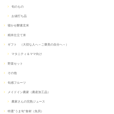
旬のもの
お値打ち品
寝かせ酵素玄米
精米仕立て米
ギフト （大切な人へ～ご褒美の自分へ～）
マタニティ＆ママ向け
野菜セット
その他
旬感フルーツ
メイドイン農家（農産加工品）
農家さんの完熟ジュース
特選”うま旬”食材（魚貝）