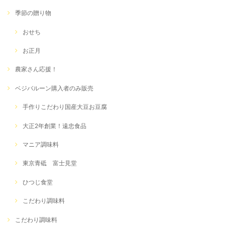
季節の贈り物
おせち
お正月
農家さん応援！
ベジバルーン購入者のみ販売
手作りこだわり国産大豆お豆腐
大正2年創業！遠忠食品
マニア調味料
東京青砥 富士見堂
ひつじ食堂
こだわり調味料
こだわり調味料