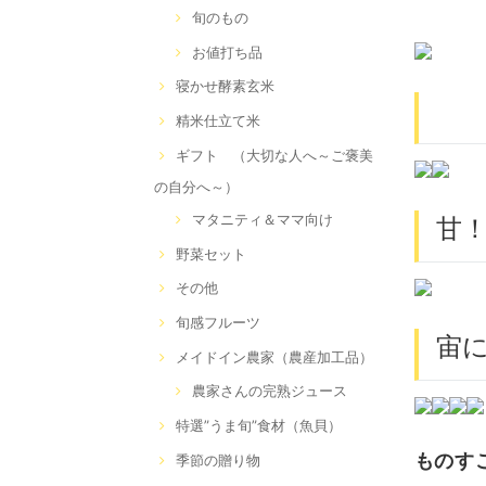
旬のもの
お値打ち品
寝かせ酵素玄米
『
精米仕立て米
ギフト （大切な人へ～ご褒美
の自分へ～）
マタニティ＆ママ向け
甘！
野菜セット
その他
旬感フルーツ
宙に
メイドイン農家（農産加工品）
農家さんの完熟ジュース
特選”うま旬”食材（魚貝）
ものす
季節の贈り物