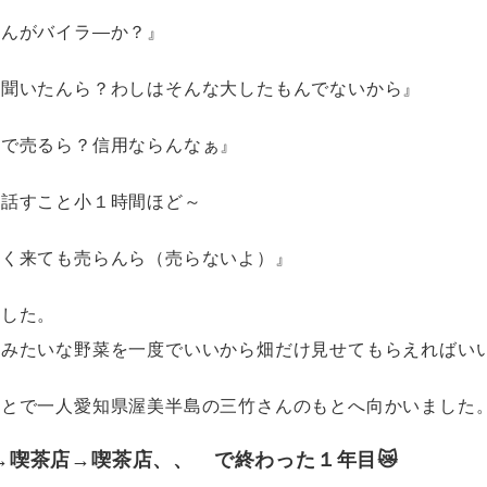
ゃんがバイラ―か？』
ら聞いたんら？わしはそんな大したもんでないから』
トで売るら？信用ならんなぁ』
と話すこと小１時間ほど～
かく来ても売らんら（売らないよ）』
ました。
ツみたいな野菜を一度でいいから畑だけ見せてもらえればい
ことで一人愛知県渥美半島の三竹さんのもとへ向かいました
→喫茶店→喫茶店、、 で終わった１年目😿