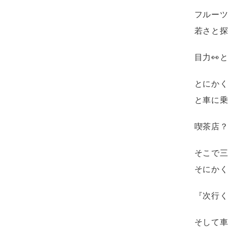
フルー
若さと
目力👀
とにか
と車に
喫茶店
そこで
そにか
『次行
そして