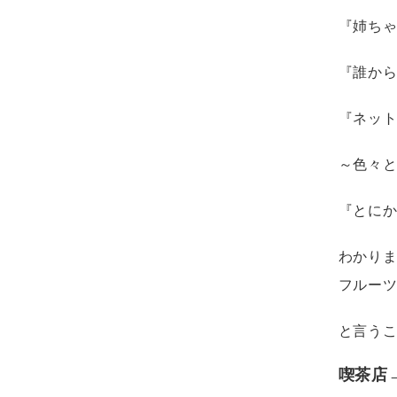
『姉ち
『誰か
『ネッ
～色々
『とに
わかり
フルー
と言う
喫茶店