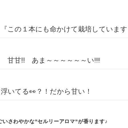
この１本にも命かけて栽培しています
 甘甘‼ あま～～～～～～い!!!!!
浮いてる👀？！だから甘い！
ごいさわやかな”セルリーアロマ”が香ります♪