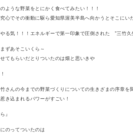
ツのような野菜をとにかく食べてみたい！！！
探究心でその衝動に駆ら愛知県渥美半島へ向かうとそこにい
とやる気！！！エネルギーで第一印象で圧倒された ”三竹久
くまずあそこいくら～
乗せてもらいだとりついたのは畑と思いきや
？！
三竹さんの今までの野菜づくりについての生きざまの序章を
く惹き込まれるパワーがすごい！
くら』
車にのってついたのは