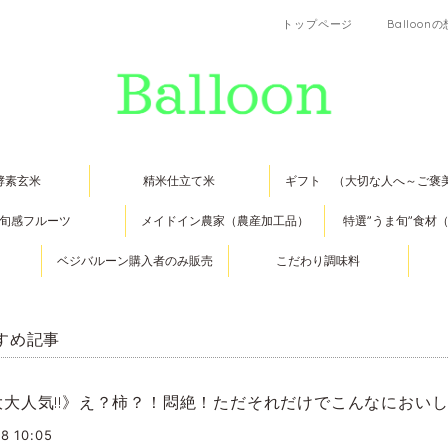
トップページ
Balloon
酵素玄米
精米仕立て米
ギフト （大切な人へ～ご褒
旬感フルーツ
メイドイン農家（農産加工品）
特選”うま旬”食材
ベジバルーン購入者のみ販売
こだわり調味料
すめ記事
大大人気!!》え？柿？！悶絶！ただそれだけでこんなにおい
18 10:05