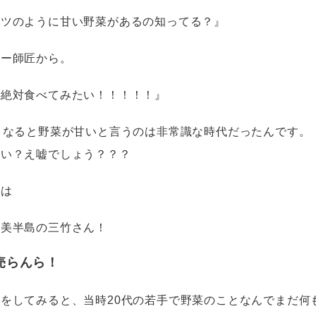
ーツのように甘い野菜があるの知ってる？』
ヤー師匠から。
『絶対食べてみたい！！！！！』
となると野菜が甘いと言うのは非常識な時代だったんです。
甘い？え嘘でしょう？？？
前は
渥美半島の三竹さん！
売らんら！
をしてみると、当時20代の若手で野菜のことなんでまだ何