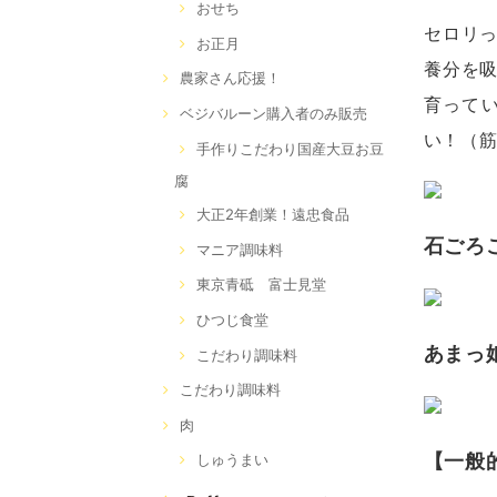
おせち
セロリ
お正月
養分を
農家さん応援！
育って
ベジバルーン購入者のみ販売
い！（
手作りこだわり国産大豆お豆
腐
大正2年創業！遠忠食品
石ごろ
マニア調味料
東京青砥 富士見堂
ひつじ食堂
あまっ
こだわり調味料
こだわり調味料
肉
【一般
しゅうまい