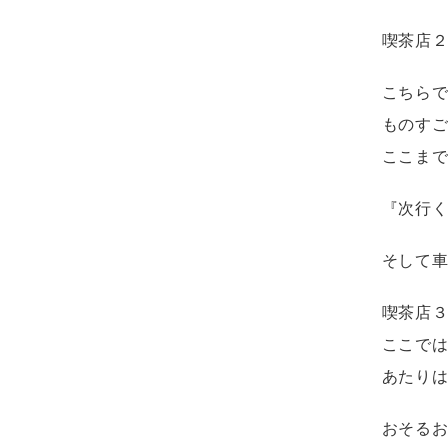
喫茶店
こちら
ものす
ここま
『次行
そして
喫茶店
ここで
あたり
おそる