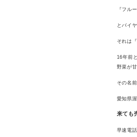
『フル
とバイ
それは
16年前
野菜が
その名
愛知県
来ても
早速電話