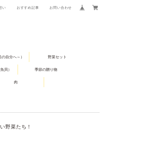
の想い
おすすめ記事
お問い合わせ
美の自分へ～）
野菜セット
（魚貝）
季節の贈り物
肉
しい野菜たち！