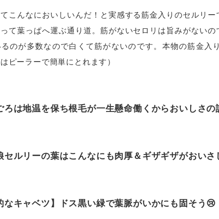
ってこんなにおいしいんだ！と実感する筋金入りのセルリー
吸って葉っぱへ運ぶ通り道。筋がないセロリは旨みがないの
いるのが多数なので白くて筋がないのです。本物の筋金入
筋はピーラーで簡単にとれます）
ごろは地温を保ち根毛が一生懸命働くからおいしさの
娘セルリーの葉はこんなにも肉厚＆ギザギザがおいさ
的なキャベツ】ドス黒い緑で葉脈がいかにも固そう😢