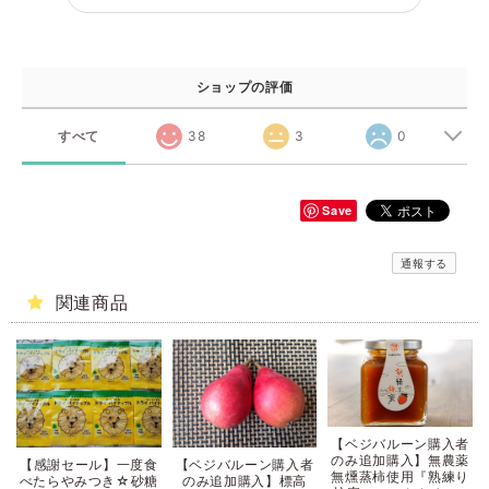
ショップの評価
すべて
38
3
0
Save
通報する
関連商品
【ベジバルーン購入者
のみ追加購入】無農薬
【感謝セール】一度食
【ベジバルーン購入者
無燻蒸柿使用『熟練り
べたらやみつき☆砂糖
のみ追加購入】標高