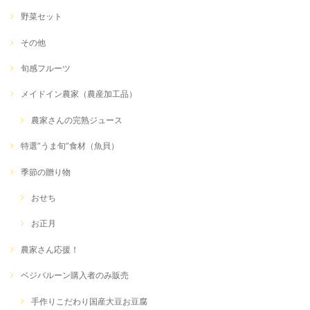
野菜セット
その他
旬感フルーツ
メイドイン農家（農産加工品）
農家さんの完熟ジュース
特選”うま旬”食材（魚貝）
季節の贈り物
おせち
お正月
農家さん応援！
ベジバルーン購入者のみ販売
手作りこだわり国産大豆お豆腐