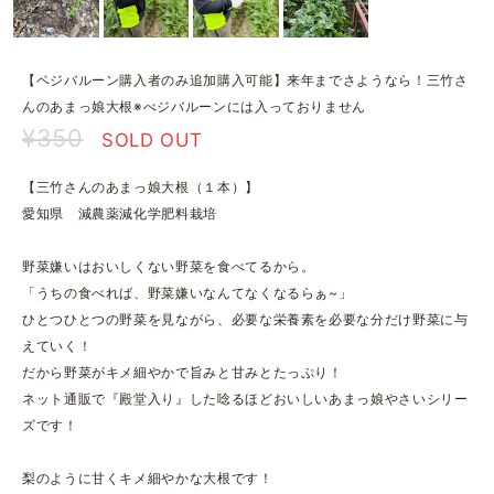
【ベジバルーン購入者のみ追加購入可能】来年までさようなら！三竹さ
んのあまっ娘大根※べジバルーンには入っておりません
¥350
SOLD OUT
【三竹さんのあまっ娘大根（１本）】
愛知県 減農薬減化学肥料栽培
野菜嫌いはおいしくない野菜を食べてるから。
「うちの食べれば、野菜嫌いなんてなくなるらぁ~」
ひとつひとつの野菜を見ながら、必要な栄養素を必要な分だけ野菜に与
えていく！
だから野菜がキメ細やかで旨みと甘みとたっぷり！
ネット通販で『殿堂入り』した唸るほどおいしいあまっ娘やさいシリー
ズです！
梨のように甘くキメ細やかな大根です！