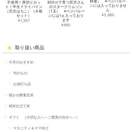
柿蜜』 ※ベジバルー
不使用！厚切りカッ
800ｍで育つ宮沢さん
ンには入っておりませ
ト！半生ドライパイン
のスタークリムソン
ん
（芯犬はちこ）（８枚
（1玉） ※ベジバルー
¥3,980
セット）
ンには1ｐ入っており
ます
¥1,397
¥680
取り扱い商品
今月のおすすめ
旬のもの
お値打ち品
寝かせ酵素玄米
精米仕立て米
ギフト （大切な人へ～ご褒美の自分へ～）
マタニティ＆ママ向け