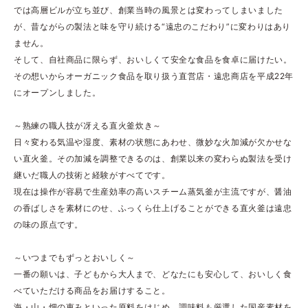
では高層ビルが立ち並び、創業当時の風景とは変わってしまいました
が、昔ながらの製法と味を守り続ける“遠忠のこだわり”に変わりはあり
ません。
そして、自社商品に限らず、おいしくて安全な食品を食卓に届けたい。
その想いからオーガニック食品を取り扱う直営店・遠忠商店を平成22年
にオープンしました。
～熟練の職人技が冴える直火釜炊き～
日々変わる気温や湿度、素材の状態にあわせ、微妙な火加減が欠かせな
い直火釜。その加減を調整できるのは、創業以来の変わらぬ製法を受け
継いだ職人の技術と経験がすべてです。
現在は操作が容易で生産効率の高いスチーム蒸気釜が主流ですが、醤油
の香ばしさを素材にのせ、ふっくら仕上げることができる直火釜は遠忠
の味の原点です。
～いつまでもずっとおいしく～
一番の願いは、子どもから大人まで、どなたにも安心して、おいしく食
べていただける商品をお届けすること。
海・山・畑の恵みといった原料をはじめ、調味料も厳選した国産素材を