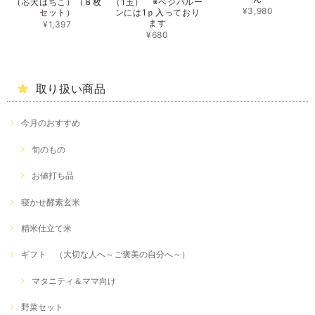
（芯犬はちこ）（８枚
（1玉） ※ベジバルー
¥3,980
セット）
ンには1ｐ入っており
ます
¥1,397
¥680
取り扱い商品
今月のおすすめ
旬のもの
お値打ち品
寝かせ酵素玄米
精米仕立て米
ギフト （大切な人へ～ご褒美の自分へ～）
マタニティ＆ママ向け
野菜セット