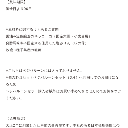
【賞味期限】
製造日より90日
※原材料に関するよくあるご質問
醤油→近藤醸造のキッコーゴ（国産大豆・小麦使用）
発酵調味料→国産米を使用した塩みりん（味の母）
砂糖→種子島産の粗糖
※こちらはベジバルーンには入っておりません。
※旬の野菜セットベジバルーンセット（3月）へ同梱してのお届けにな
るため
ベジバルーンセット購入者以外はお買い求めできませんのでお気をつけ
ください。
【遠忠商店】
大正2年に創業した江戸前の佃煮屋です。本社のある日本橋蛎殻町は今