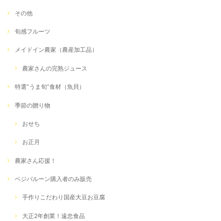
その他
旬感フルーツ
メイドイン農家（農産加工品）
農家さんの完熟ジュース
特選”うま旬”食材（魚貝）
季節の贈り物
おせち
お正月
農家さん応援！
ベジバルーン購入者のみ販売
手作りこだわり国産大豆お豆腐
大正2年創業！遠忠食品