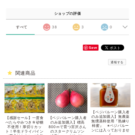
ショップの評価
すべて
38
3
0
Save
通報する
関連商品
【ベジバルーン購入者
のみ追加購入】無農薬
【感謝セール】一度食
【ベジバルーン購入者
無燻蒸柿使用『熟練り
べたらやみつき☆砂糖
のみ追加購入】標高
柿蜜』 ※ベジバルー
不使用！厚切りカッ
800ｍで育つ宮沢さん
ンには入っておりませ
ト！半生ドライパイン
のスタークリムソン
ん