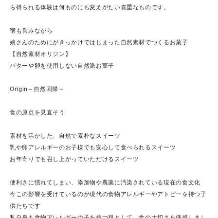
ら得られる体験は何ものにも変えがたい貴重なものです。
宿も営みながら
娘さんのためにがきっかけではじまった自然素材でつくるお菓子
【自然素材オリジン】
バターや卵を使用しない自然派お菓子
Origin～自然回帰～
食の原点を見直そう
素材を活かした、自然で素朴なスイーツ
乳や卵アレルギーのお子様でも安心して食べられるスイーツ
お年寄りでも召し上がっていただけるスイーツ
便利さに慣れてしまい、添加物や農薬に汚染されている現在の食文化
今この影響を受けているのが現代の食物アレルギーやアトピーを持つ子
供たちです
私自身も食物アレルギーの子を持つ親として、食の大切さを痛感しまし