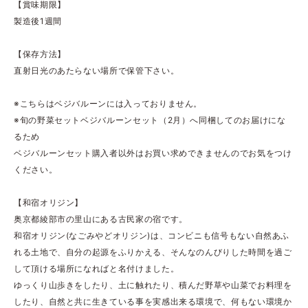
【賞味期限】
製造後1週間
【保存方法】
直射日光のあたらない場所で保管下さい。
※こちらはベジバルーンには入っておりません。
※旬の野菜セットベジバルーンセット（2月）へ同梱してのお届けにな
るため
ベジバルーンセット購入者以外はお買い求めできませんのでお気をつけ
ください。
【和宿オリジン】
奥京都綾部市の里山にある古民家の宿です。
和宿オリジン(なごみやどオリジン)は、コンビニも信号もない自然あふ
れる土地で、自分の起源をふりかえる、そんなのんびりした時間を過ご
して頂ける場所になればと名付けました。
ゆっくり山歩きをしたり、土に触れたり、積んだ野草や山菜でお料理を
したり、自然と共に生きている事を実感出来る環境で、何もない環境か