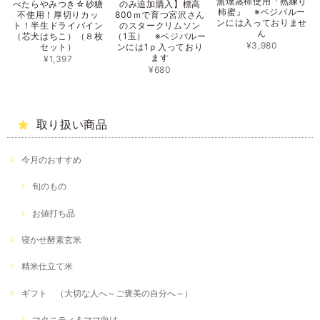
無燻蒸柿使用『熟練り
べたらやみつき☆砂糖
のみ追加購入】標高
柿蜜』 ※ベジバルー
不使用！厚切りカッ
800ｍで育つ宮沢さん
ンには入っておりませ
ト！半生ドライパイン
のスタークリムソン
ん
（芯犬はちこ）（８枚
（1玉） ※ベジバルー
¥3,980
セット）
ンには1ｐ入っており
ます
¥1,397
¥680
取り扱い商品
今月のおすすめ
旬のもの
お値打ち品
寝かせ酵素玄米
精米仕立て米
ギフト （大切な人へ～ご褒美の自分へ～）
マタニティ＆ママ向け