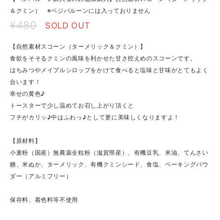
＆クミン） ※ベジバルーンには入っておりません
¥480
SOLD OUT
【自然素材スコーン（ターメリック＆クミン）】
食欲をそそるクミンの風味を利かせた甘さ控えめのスコーンです。
はちみつやメイプルシロップをかけて食べると塩味と甘味がとてもよく
合います！
幸せの黄色♪
トースターで少し温めてお召し上がり頂くと
フチがカリッ♪中はふわっ♪として更に美味しくなりますよ！
【原材料】
小麦粉（国産）無農薬全粒粉（滋賀県産）、有機豆乳、米油、てんさい
糖、米ぬか、ターメリック、有機クミンシード、食塩、ベーキングパウ
ダー（アルミフリー）
保存料、着色料等不使用