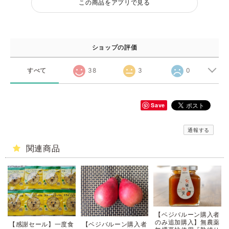
この商品をアプリで見る
ショップの評価
すべて
38
3
0
Save
通報する
関連商品
【ベジバルーン購入者
のみ追加購入】無農薬
【感謝セール】一度食
【ベジバルーン購入者