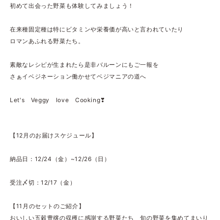
初めて出会った野菜も体験してみましょう！
在来種固定種は特にビタミンや栄養価が高いと言われていたり
ロマンあふれる野菜たち。
素敵なレシピが生まれたら是非バルーンにもご一報を
さぁイベジネーション働かせてベジマニアの道へ
Let's Veggy love Cooking❣
【12月のお届けスケジュール】
納品日：12/24（金）~12/26（日）
受注〆切：12/17（金）
【11月のセットのご紹介】
おいしい五穀豊穣の収穫に感謝する野菜たち 旬の野菜を集めてまいり