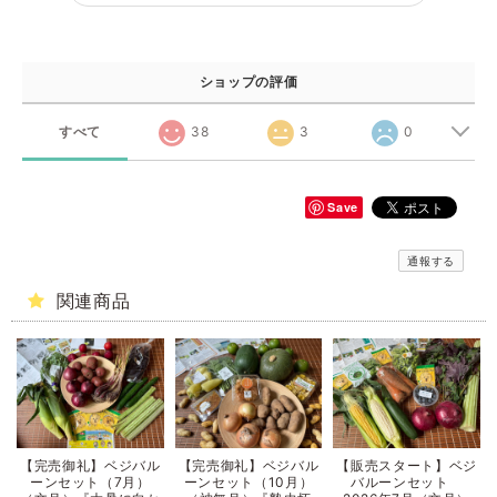
ショップの評価
すべて
38
3
0
Save
通報する
関連商品
【完売御礼】ベジバル
【完売御礼】ベジバル
【販売スタート】ベジ
ーンセット（7月）
ーンセット（10月）
バルーンセット