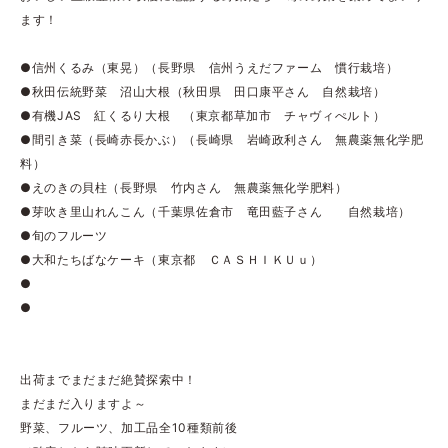
ます！
●信州くるみ（東晃）（長野県 信州うえだファーム 慣行栽培）
●秋田伝統野菜 沼山大根（秋田県 田口康平さん 自然栽培）
●有機JAS 紅くるり大根 （東京都草加市 チャヴィぺルト）
●間引き菜（長崎赤長かぶ）（長崎県 岩崎政利さん 無農薬無化学肥
料）
●えのきの貝柱（長野県 竹内さん 無農薬無化学肥料）
●芽吹き里山れんこん（千葉県佐倉市 竜田藍子さん 自然栽培）
●旬のフルーツ
●大和たちばなケーキ（東京都 ＣＡＳＨＩＫＵｕ）
●
●
出荷までまだまだ絶賛探索中！
まだまだ入りますよ～
野菜、フルーツ、加工品全10種類前後