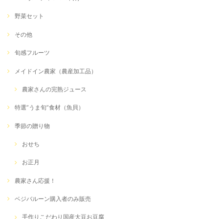
野菜セット
その他
旬感フルーツ
メイドイン農家（農産加工品）
農家さんの完熟ジュース
特選”うま旬”食材（魚貝）
季節の贈り物
おせち
お正月
農家さん応援！
ベジバルーン購入者のみ販売
手作りこだわり国産大豆お豆腐