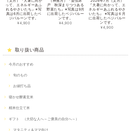
（文月）『大暑に向か
（神無月）『蟄虫坏
2026年7月（文月）
って、エネルギーあふ
戸 秋深まりつつある
『大暑に向かって、エ
れるやさいたち』※写
野菜たち』※写真は9月
ネルギーあふれるやさ
真は6月に出荷したベ
に出荷したベジバルー
いたち』 ※写真は６月
ジバルーンです。
ンです。
に出荷したベジバルー
ンです。
¥4,900
¥4,900
¥4,900
取り扱い商品
今月のおすすめ
旬のもの
お値打ち品
寝かせ酵素玄米
精米仕立て米
ギフト （大切な人へ～ご褒美の自分へ～）
マタニティ＆ママ向け