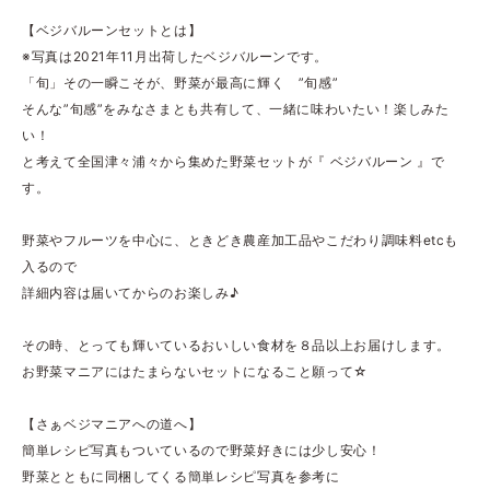
【ベジバルーンセットとは】
※写真は2021年11月出荷したベジバルーンです。
「旬」その一瞬こそが、野菜が最高に輝く ”旬感”
そんな”旬感”をみなさまとも共有して、一緒に味わいたい！楽しみた
い！
と考えて全国津々浦々から集めた野菜セットが『 ベジバルーン 』で
す。
野菜やフルーツを中心に、ときどき農産加工品やこだわり調味料etcも
入るので
詳細内容は届いてからのお楽しみ♪
その時、とっても輝いているおいしい食材を８品以上お届けします。
お野菜マニアにはたまらないセットになること願って☆
【さぁベジマニアへの道へ】
簡単レシピ写真もついているので野菜好きには少し安心！
野菜とともに同梱してくる簡単レシピ写真を参考に