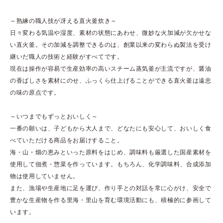
～熟練の職人技が冴える直火釜炊き～
日々変わる気温や湿度、素材の状態にあわせ、微妙な火加減が欠かせな
い直火釜。その加減を調整できるのは、創業以来の変わらぬ製法を受け
継いだ職人の技術と経験がすべてです。
現在は操作が容易で生産効率の高いスチーム蒸気釜が主流ですが、醤油
の香ばしさを素材にのせ、ふっくら仕上げることができる直火釜は遠忠
の味の原点です。
～いつまでもずっとおいしく～
一番の願いは、子どもから大人まで、どなたにも安心して、おいしく食
べていただける商品をお届けすること。
海・山・畑の恵みといった原料をはじめ、調味料も厳選した国産素材を
使用して佃煮・惣菜を作っています。もちろん、化学調味料、合成添加
物は使用していません。
また、漁場や生産地に足を運び、作り手との対話を常に心がけ、安全で
豊かな生産物を作る里海・里山を育む環境活動にも、積極的に参画して
います。