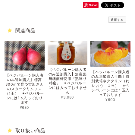
Save
通報する
関連商品
【ベジバルーン購入者
【ベジバルーン購入者
のみ追加購入】無農薬
【ベジバルーン購入者
のみ追加購入可能】特
無燻蒸柿使用『熟練り
のみ追加購入】標高
別栽培ネクタリン（れ
柿蜜』 ※ベジバルー
800ｍで育つ宮沢さん
いおう １玉） ※ベ
ンには入っておりませ
のスタークリムソン
ジバルーンには１玉入
ん
（1玉） ※ベジバルー
っております
¥3,980
ンには1ｐ入っており
¥600
ます
¥680
取り扱い商品