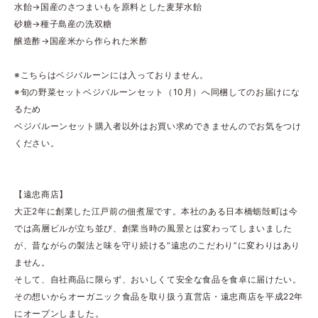
水飴→国産のさつまいもを原料とした麦芽水飴
砂糖→種子島産の洗双糖
醸造酢→国産米から作られた米酢
※こちらはベジバルーンには入っておりません。
※旬の野菜セットベジバルーンセット（10月）へ同梱してのお届けにな
るため
ベジバルーンセット購入者以外はお買い求めできませんのでお気をつけ
ください。
【遠忠商店】
大正2年に創業した江戸前の佃煮屋です。本社のある日本橋蛎殻町は今
では高層ビルが立ち並び、創業当時の風景とは変わってしまいました
が、昔ながらの製法と味を守り続ける“遠忠のこだわり”に変わりはあり
ません。
そして、自社商品に限らず、おいしくて安全な食品を食卓に届けたい。
その想いからオーガニック食品を取り扱う直営店・遠忠商店を平成22年
にオープンしました。