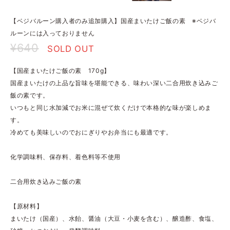
【ベジバルーン購入者のみ追加購入】国産まいたけご飯の素 ※ベジバ
ルーンには入っておりません
¥640
SOLD OUT
【国産まいたけご飯の素 170g】
国産まいたけの上品な旨味を堪能できる、味わい深い二合用炊き込みご
飯の素です。
いつもと同じ水加減でお米に混ぜて炊くだけで本格的な味が楽しめま
す。
冷めても美味しいのでおにぎりやお弁当にも最適です。
化学調味料、保存料、着色料等不使用
二合用炊き込みご飯の素
【原材料】
まいたけ（国産）、水飴、醤油（大豆・小麦を含む）、醸造酢、食塩、