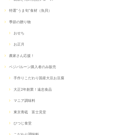
特選”うま旬”食材（魚貝）
季節の贈り物
おせち
お正月
農家さん応援！
ベジバルーン購入者のみ販売
手作りこだわり国産大豆お豆腐
大正2年創業！遠忠食品
マニア調味料
東京青砥 富士見堂
ひつじ食堂
こだわり調味料