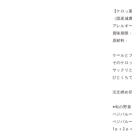
【ケロっ葉
（国産減
アレルギ
賞味期限
原材料：
ケールと
そのケロ
サックリ
ひとくち
注文締め切
※旬の野
ベジバル
ベジバル
1ｐ＋2ｐ