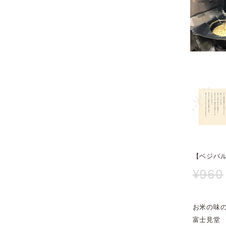
【ベジバ
¥960
お米の味
富士見堂