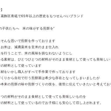
堂】
、葛飾区青砥で65年以上の歴史をもつせんべいブランド
の子供たちへ 米の味がする煎餅を”
はそんな思いで煎餅を作っております
るお米は、減農薬米を玄米のまま仕入れ
米を行うことで、米の風味を損なわないようにし
いる素材は、ひとつひとつの材料がそのまま食材として使っても美味しい
餅の材料として使っています
素材をいかし職人がすべて手作業で作っております
づくりから自社で行う煎餅屋は希少な存在となってしまいましたが
の本来の煎餅の味や煎餅づくりの技を、後世に伝えていきたいと考えてお
とつの材料がそのまま食材として使っても美味しいものを
餅の材料として使っているのでお子様にも安心して召し上がれます。