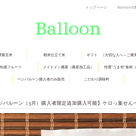
トップページ
Balloon
酵素玄米
精米仕立て米
ギフト （大切な人へ～ご褒
旬感フルーツ
メイドイン農家（農産加工品）
特選”うま旬”食材
ベジバルーン購入者のみ販売
こだわり調味料
ジバルーン（3月）購入者限定追加購入可能】ケロっ葉せん