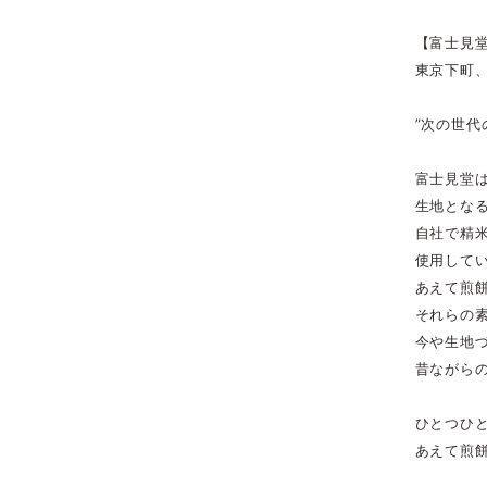
【富士見
東京下町
”次の世代
富士見堂
生地とな
自社で精
使用して
あえて煎
それらの
今や生地
昔ながら
ひとつひ
あえて煎