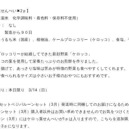
せんべい✖2ｐ】
農薬米 化学調味料・着色料・保存料不使用）
ー： なし
： 製造から９０日
 うるち米（国産）、植物油、ケールブロッコリー（ケロッコ）、食塩、
ブロッコリーが結婚してできた新顔野菜「ケロッコ」
ッコの葉を使用して栄養たっぷりのお煎餅を作りました。
と揚げて、あっさり塩味は苦みが特徴の野菜も食べやすくしてくれます。
で食べられるサイズは小さいお子様のおやつにもおすすめです。
り：本日限り 3/14（日）
菜セットベジバルーンセット（3月）発送時に同梱してのお届けになるた
ーンセット（3月）購入者以外はお買い求めできませんのでお気をつけく
ーン（3月）にはケロっ葉せんべいが1ｐは入りますので、こちらを追加購
＝3ｐになります。