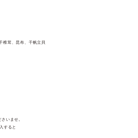
干椎茸、昆布、干帆立貝
め
ださいませ。
入すると