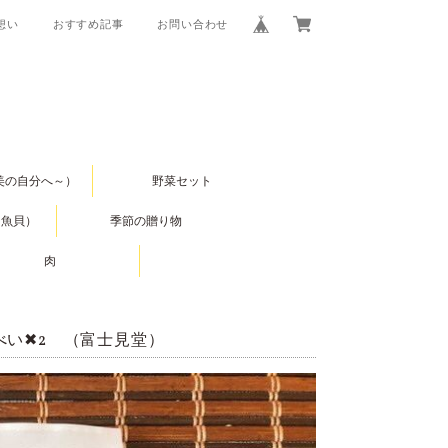
の想い
おすすめ記事
お問い合わせ
美の自分へ～）
野菜セット
（魚貝）
季節の贈り物
肉
べい✖2 （富士見堂）