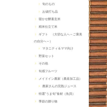
旬のもの
お値打ち品
寝かせ酵素玄米
精米仕立て米
ギフト （大切な人へ～ご褒美
の自分へ～）
マタニティ＆ママ向け
野菜セット
その他
旬感フルーツ
メイドイン農家（農産加工品）
農家さんの完熟ジュース
特選”うま旬”食材（魚貝）
季節の贈り物