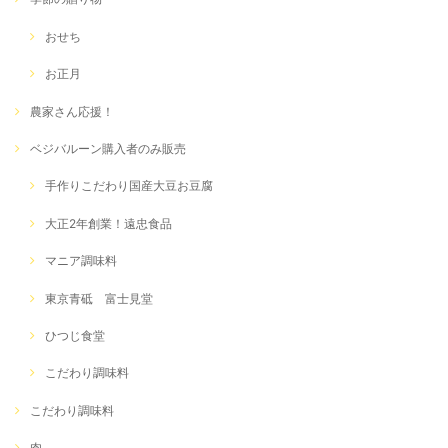
おせち
お正月
農家さん応援！
ベジバルーン購入者のみ販売
手作りこだわり国産大豆お豆腐
大正2年創業！遠忠食品
マニア調味料
東京青砥 富士見堂
ひつじ食堂
こだわり調味料
こだわり調味料
肉