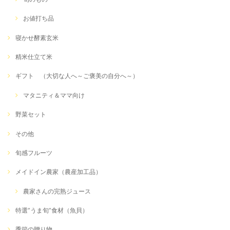
お値打ち品
寝かせ酵素玄米
精米仕立て米
ギフト （大切な人へ～ご褒美の自分へ～）
マタニティ＆ママ向け
野菜セット
その他
旬感フルーツ
メイドイン農家（農産加工品）
農家さんの完熟ジュース
特選”うま旬”食材（魚貝）
季節の贈り物